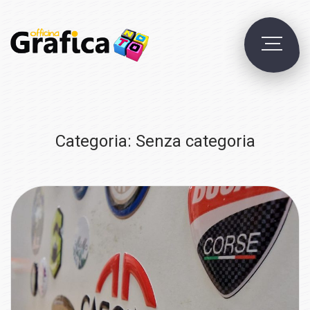
Skip
to
M
content
Categoria:
Senza categoria